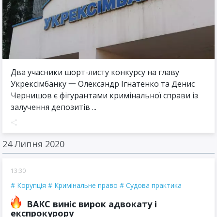
Два учасники шорт-листу конкурсу на главу
Укрексімбанку 一 Олександр Ігнатенко та Денис
Чернишов є фігурантами кримінальної справи із
залучення депозитів ...
24 Липня 2020
13:30
Корупція
Кримінальне право
Судова практика
ВАКС виніс вирок адвокату і
експрокурору