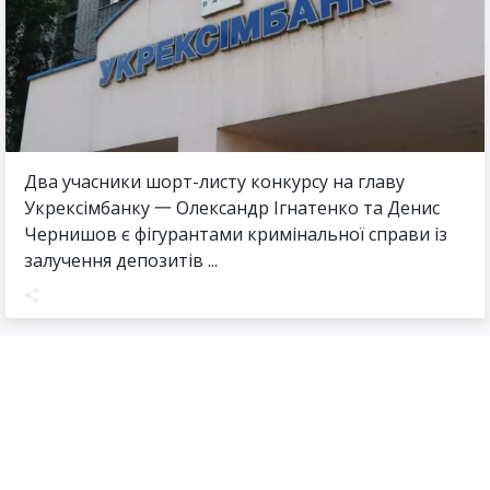
Два учасники шорт-листу конкурсу на главу
Укрексімбанку 一 Олександр Ігнатенко та Денис
Чернишов є фігурантами кримінальної справи із
залучення депозитів ...
22 Лютого 2022
09:38
Кримінальне право
Новини
Правоохоронні органи
ОГП відкрив провадження через заклики