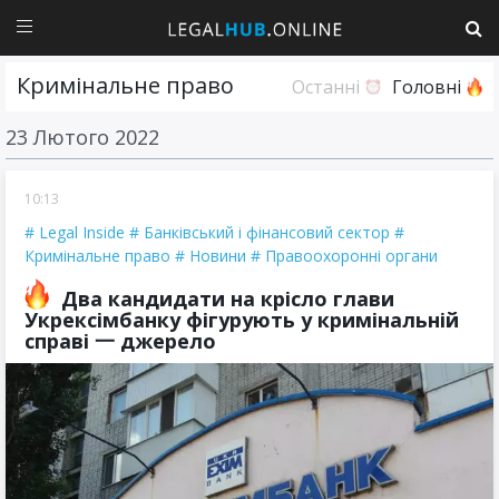
Кримінальне право
Останні
Головні
23 Лютого 2022
10:13
Legal Inside
Банківський і фінансовий сектор
Кримінальне право
Новини
Правоохоронні органи
Два кандидати на крісло глави
Укрексімбанку фігурують у кримінальній
справі 一 джерело