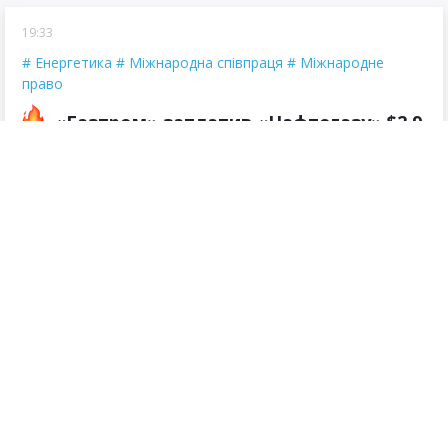
19:33
Енергетика
Міжнародна співпраця
Міжнародне
право
«Газпром» заплатив «Нафтогазу» $2,9
млрд за рішенням Стокгольмського
арбітражу