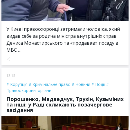
У Києві правоохоронці затримали чоловіка, який
видав себе за родича міністра внутрішніх справ
Дениса Монастирського та «продавав» посаду в
МВС ...
13:15
Корупція
Кримінальне право
Новини
Події
Правоохоронні органи
Порошенко, Медведчук, Трухін, Кузьміних
та інші: у Раді скликають позачергове
засідання