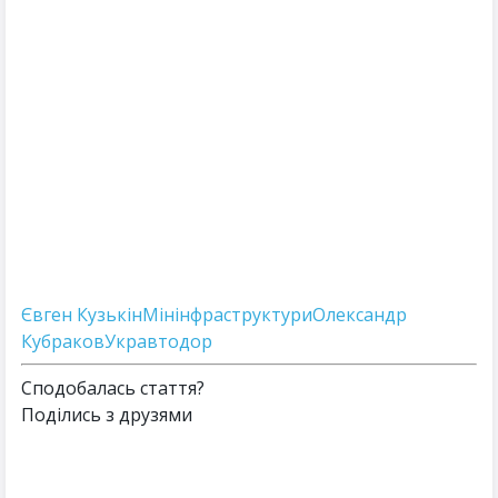
Євген Кузькін
Мінінфраструктури
Олександр
Кубраков
Укравтодор
Сподобалась стаття?
Поділись з друзями