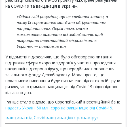
реалізації спільного з МОЗ проекту «Екстрене реагування
на COVID-19 та вакцинація в Україні».
«Однак слід розуміти, що це кредитні кошти, а
тому їх спрямування має бути обґрунтованим
та раціональним. Окрім того, маємо
максимально виконати всі зобовʼязання, щоб
покращити інвестиційний мікроклімат в
Україні», 一 повідомив він.
У відомстві підкреслили, що було обговорено питання
підтримки сфери охорони здоров’я у частині проведення
вакцинації від коронавірусу, що передбачає поповнення
загального фонду Держбюджету. Мова про те, що
показником виконання буде визначено відсоток осіб групи
ризику, які отримали вакцинацію від Covid-19 відповідною
кількістю доз.
Раніше стало відомо, що Європейський інвестиційний банк
надасть Україні 50 млн євро на вакцинацію від Covid-19
.
вакцина від Covid
вакцинація
коронавірус