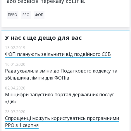
або сервісів переказу коштів.
ПРРО
РРО
ФОП
У нас є ще дещо для вас
13.02.2019
ФОП планують звільнити від подвійного ЄСВ
16.01.2020
Рада ухвалила зміни до Податкового кодексу та
збільшила ліміти для ФОПів
02.04.2020
Мінцифри запустило портал державних послуг
«Дія»
28.07.2020
Спрощенці можуть користуватись програмними
РРО з 1 серпня