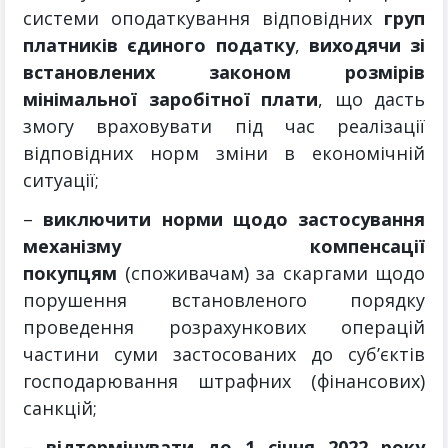
системи оподаткування відповідних
груп
платників єдиного податку
,
виходячи зі
встановлених законом розмірів
мінімальної заробітної плати
, що дасть
змогу враховувати під час реалізації
відповідних норм зміни в економічній
ситуації;
–
виключити норми щодо застосування
механізму компенсації
покупцям
(споживачам) за скаргами щодо
порушення встановленого порядку
проведення розрахункових операцій
частини суми застосованих до суб’єктів
господарювання штрафних (фінансових)
санкцій;
–
відтермінувати до 1 січня 2022 року