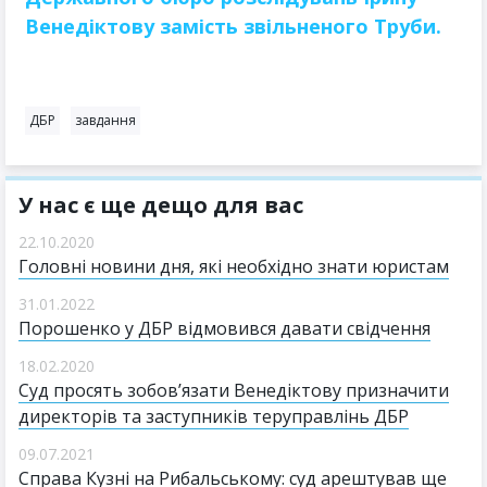
Венедіктову замість звільненого Труби.
ДБР
завдання
У нас є ще дещо для вас
22.10.2020
Головні новини дня, які необхідно знати юристам
31.01.2022
Порошенко у ДБР відмовився давати свідчення
18.02.2020
Суд просять зобов’язати Венедіктову призначити
директорів та заступників теруправлінь ДБР
09.07.2021
Справа Кузні на Рибальському: суд арештував ще