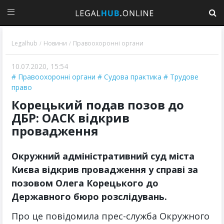
Legalhub
Новини
Правоохоронні органи
/
/
10.07.2020, 15:54
Правоохоронні органи
Судова практика
Трудове
право
Корецький подав позов до
ДБР: ОАСК відкрив
провадження
Окружний адміністративний суд міста
Києва відкрив провадження у справі за
позовом Олега Корецького до
Державного бюро розслідувань.
Про це повідомила прес-служба Окружного