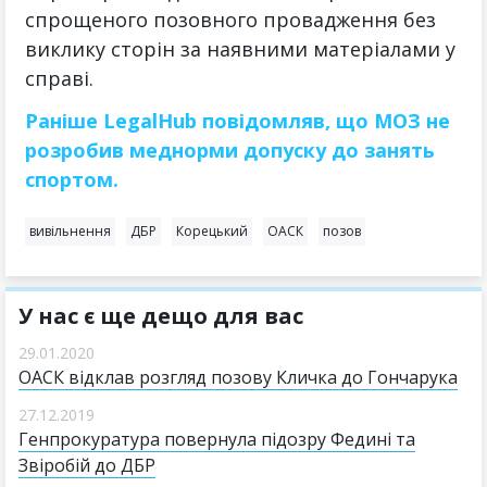
спрощеного позовного провадження без
виклику сторін за наявними матеріалами у
справі.
Раніше LegalHub повідомляв, що МОЗ не
розробив меднорми допуску до занять
спортом.
вивільнення
ДБР
Корецький
ОАСК
позов
У нас є ще дещо для вас
29.01.2020
ОАСК відклав розгляд позову Кличка до Гончарука
27.12.2019
Генпрокуратура повернула підозру Федині та
Звіробій до ДБР