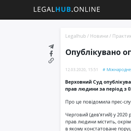
Legalhub
/
Новини
/
Практи
Опублікувано о
12.03.2020, 15:51
Міжнародне
Верховний Суд опублікува
прав людини за період з 02.
Про це повідомила прес-слу
Черговий (дев’ятий) у 2020 
прав людини містить, окрім 
в якому констатоване поруше