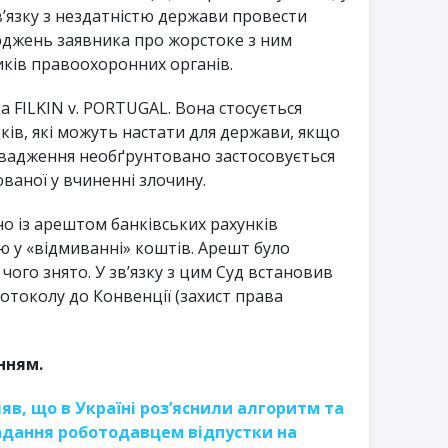
в’язку з нездатністю держави провести
рджень заявника про жорстоке з ним
ків правоохоронних органів.
а FILKIN v. PORTUGAL. Вона стосується
ків, які можуть настати для держави, якщо
вадження необґрунтовано застосовується
ваної у вчиненні злочину.
ано із арештом банківських рахунків
ою у «відмиванні» коштів. Арешт було
 чого знято. У зв’язку з цим Суд встановив
отоколу до Конвенції (захист права
нням.
яв, що в Україні роз’яснили алгоритм та
адання роботодавцем відпустки на