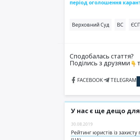
період оголошення каран
Верховний Суд
ВС
ЄС
Сподобалась стаття?
Поділись з друзями
т
FACEBOOK
TELEGRAM
У нас є ще дещо для
30.08.2019
Рейтинг юристів із захисту
(UA)