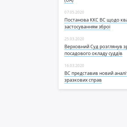
07.05.2020
Постанова ККС ВС щодо квалі
застосуванням зброї
25.03.2020
Верховний Суд розглянув з
посадового окладу суддів
16.03.2020
ВС представив новий аналі
зразкових справ