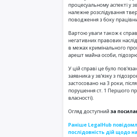
процесуальному аспекті у з
належне розслідування тве
поводження з боку працівни
Вартою уваги також є справ
негативних правових наслід
в межах кримінального про
арешт майна особи, підозрю
У цій справі це було пов’яз
заявника у зв’язку з підозр
застосовано на 3 роки, після
порушення ст. 1 Першого пр
власності).
Огляд доступний
за посила
Раніше LegalHub повідомл
послідовність дій щодо н