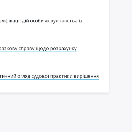
фікації дій особи як хуліганства із
разкову справу щодо розрахунку
тичний огляд судової практики вирішення