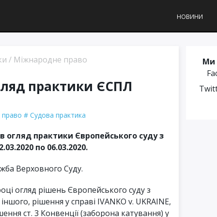
НОВИНИ
ки
/
Міжнародне право
Ми 
Fa
гляд практики ЄСПЛ
Twit
 право
Судова практика
в огляд практики Європейського суду з
03.2020 по 06.03.2020.
жба Верховного Суду.
році огляд рішень Європейського суду з
іншого, рішення у справі IVANKO v. UKRAINE,
ння ст. 3 Конвенції (заборона катування) у