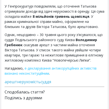
У Генпрокуратурі повідомляли, що оточення Татькова
отримували доходи від здачі нерухомості в оренду. Ця сума
складала майже
8 мільйонів гривень щомісяця
. У
рамках кримінальної справи майно, оформлене на
близьких та друзів Віктора Татькова, було арештовано.
Однак, нещодавно – 30 травня цього року з’ясувалося, що
суддя Подільського районного суду Києва
Володимир
Гребенюк
скасував арешт з частини майна оточення
Віктора Татькова. У список такого майна увійшли чотири
квартири, три гаражі та нежитлове приміщення в елітному
житловому комплексі Києва “Новопечерські Липки”.
Нагадаємо,
е-декларування антикорупційних активістів
визнано неконституційним
.
арешт
нерухомість
суддя
Сподобалась стаття?
Поділись з друзями