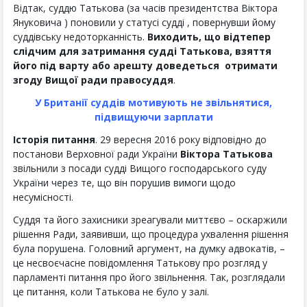
Відтак, суддю Татькова (за часів президентства Віктора
Януковича ) поновили у статусі судді , повернувши йому
суддівську недоторканність.
Виходить, що відтепер
слідчим для затримання судді Татькова, взяття
його під варту або арешту доведеться отримати
згоду Вищої ради правосуддя
.
У Британії суддів мотивують не звільнятися,
підвищуючи зарплати
Історія питання
. 29 вересня 2016 року відповідно до
постанови Верховної ради України
Віктора Татькова
звільнили з посади судді Вищого господарського суду
України через те, що він порушив вимоги щодо
несумісності.
Суддя та його захисники зреагували миттєво – оскаржили
рішення Ради, заявивши, що процедура ухвалення рішення
була порушена. Головний аргумент, на думку адвокатів, –
це несвоєчасне повідомлення Татькову про розгляд у
парламенті питання про його звільнення. Так, розглядали
це питання, коли Татькова не було у залі.