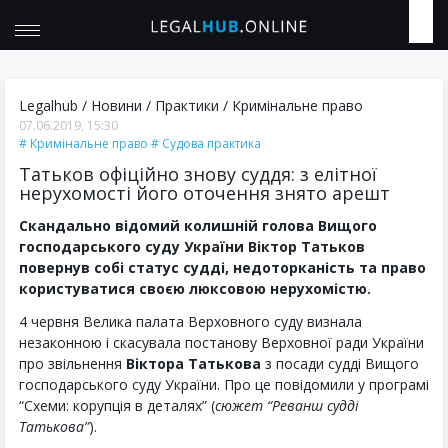
Legalhub
/
Новини
/
Практики
/
Кримінальне право
07.06.2019, 15:30
Кримінальне право
Судова практика
Татьков офіційно знову суддя: з елітної
нерухомості його оточення знято арешт
Скандально відомий колишній голова Вищого
господарського суду України Віктор Татьков
повернув собі статус судді, недоторканість та право
користуватися своєю люксовою нерухомістю.
4 червня Велика палата Верховного суду визнала
незаконною і скасувала постанову Верховної ради України
про звільнення
Віктора Татькова
з посади судді Вищого
господарського суду України. Про це повідомили у програмі
“Схеми: корупція в деталях” (
сюжет “Реванш судді
Татькова”
).