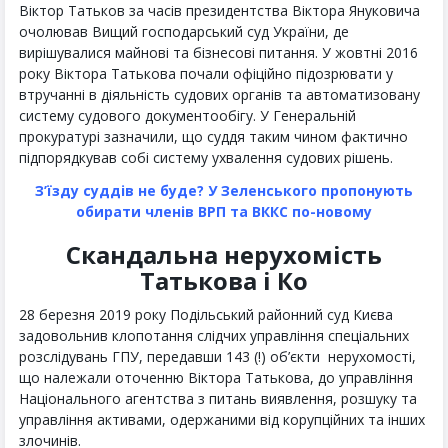
Віктор Татьков за часів президентства Віктора Януковича
очолював Вищий господарський суд України, де
вирішувалися майнові та бізнесові питання. У жовтні 2016
року Віктора Татькова почали офіційно підозрювати у
втручанні в діяльність судових органів та автоматизовану
систему судового документообігу. У Генеральній
прокуратурі зазначили, що суддя таким чином фактично
підпорядкував собі систему ухвалення судових рішень.
З’їзду суддів не буде? У Зеленського пропонують
обирати членів ВРП та ВККС по-новому
Скандальна нерухомість
Татькова і Ко
28 березня 2019 року Подільський районний суд Києва
задовольнив клопотання слідчих управління спеціальних
розслідувань ГПУ, передавши 143 (!) об’єкти нерухомості,
що належали оточенню Віктора Татькова, до управління
Національного агентства з питань виявлення, розшуку та
управління активами, одержаними від корупційних та інших
злочинів.