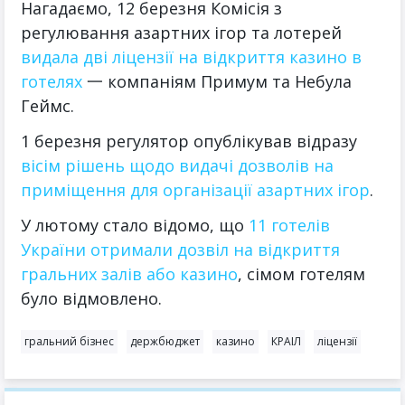
Нагадаємо, 12 березня Комісія з
регулювання азартних ігор та лотерей
видала дві ліцензії на відкриття казино в
готелях
一 компаніям Примум та Небула
Геймс.
1 березня регулятор опублікував відразу
вісім рішень щодо видачі дозволів на
приміщення для організації азартних ігор
.
У лютому стало відомо, що
11 готелів
України отримали дозвіл на відкриття
гральних залів або казино
, сімом готелям
було відмовлено.
гральний бізнес
держбюджет
казино
КРАІЛ
ліцензії