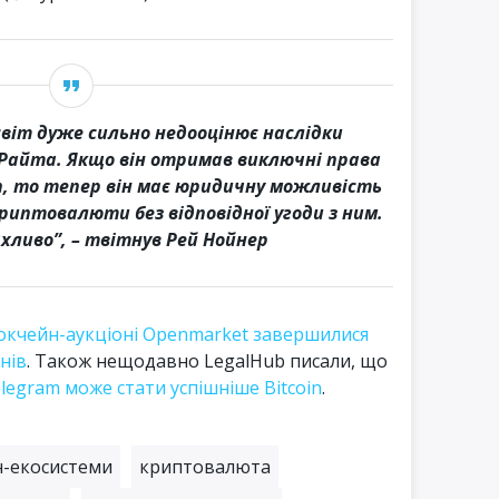
віт дуже сильно недооцінює наслідки
 Райта. Якщо він отримав виключні права
coin, то тепер він має юридичну можливість
иптовалюти без відповідної угоди з ним.
ахливо”, – твітнув Рей Нойнер
окчейн-аукціоні Openmarket завершилися
нів
. Також нещодавно LegalHub писали, що
legram може стати успішніше Bitcoin
.
н-екосистеми
криптовалюта