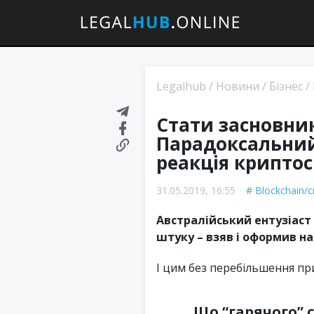
Legalhub
/
Новини
/
Бізнес
/
Стати засновник
Парадоксальний
реакція криптос
31.05.2019, 16:55
Blockchain/c
Австралійський ентузіаст
штуку – взяв і оформив на
І цим без перебільшення п
Що “гарячого” 