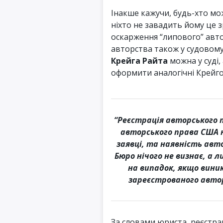
Інакше кажучи, будь-хто мо
ніхто не завадить йому це 
оскарження “липового” авто
авторства також у судовому
Крейга Райта
можна у суді,
оформити аналогічні Крейго
“Реєстрація авторського п
авторського права США н
заявці, та наявність авто
Бюро нічого не визнає, а 
на випадок, якщо вини
зареєстрованого автор
За словами юриста, реєстрац