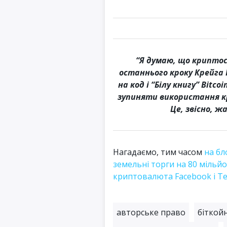
“Я думаю, що криптос
останнього кроку Крейга
на код і “Білу книгу” Bit
зупиняти використання кр
Це, звісно, ж
Нагадаємо, тим часом
на бл
земельні торги на 80 мільйо
криптовалюта Facebook і Te
авторське право
біткой