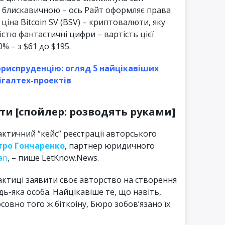
а блискавичною – ось Райт оформляє права
 ціна Bitcoin SV (BSV) – криптовалюти, яку
істю фантастичні цифри – вартість цієї
 – з $61 до $195.
риспруденцію: огляд 5 найцікавіших
ігалтех-проектів
и [спойлер: розводять руками]
ктичний “кейс” реєстрації авторського
ро Гончаренко
, партнер юридичного
an
, – пише LetKnow.News.
актиці заявити своє авторство на створення
ь-яка особа. Найцікавіше те, що навіть,
совно того ж біткоіну, Бюро зобов’язано їх