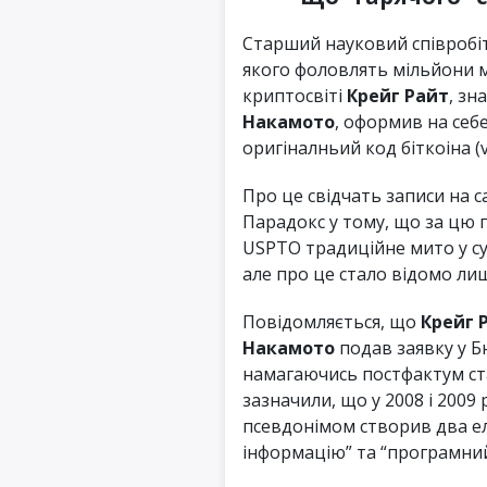
Старший науковий співробіт
якого фоловлять мільйони мі
криптосвіті
Крейг Райт
, зн
Накамото
, оформив на себ
оригіналньий код біткоіна (v0
Про це свідчать записи на 
Парадокс у тому, що за цю 
USPTO традиційне мито у сум
але про це стало відомо ли
Повідомляється, що
Крейг 
Накамото
подав заявку у 
намагаючись постфактум ста
зазначили, що у 2008 і 2009
псевдонімом створив два ел
інформацію” та “програмний