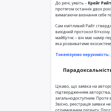
До речі, уявіть –
Крейг Рай
протягом останніх двох рокі
вимагаючи визнання себе ге
Сам кмітливий Райт ствердж
вихідний протокол біткоіну.
майбутнє – він має намір пе
яка розвиватиме екосистем
Токенізуємо нерухомість:
Парадоксальність
Цікаво, що заявка на авторс
підтвердженням авторства, 
загальнодоступним. Проте 
Звісно, реєстрація заявки н
отримувачем патенту. Проте