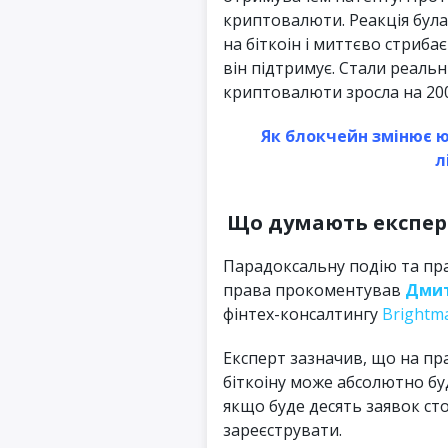
криптовалюти. Реакція бул
на біткоін і миттєво стрибає
він підтримує. Стали реальн
криптовалюти зросла на 200%
Як блокчейн змінює ю
л
Що думають експерт
Парадоксальну подію та пра
права прокоментував
Дмит
фінтех-консалтингу
Brightm
Експерт зазначив, що на пр
біткоіну може абсолютно буд
якщо буде десять заявок сто
зареєструвати.