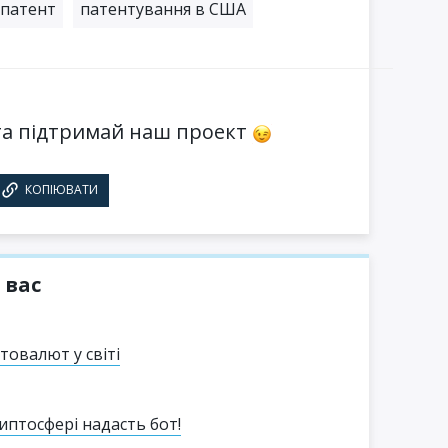
патент
патентування в США
а підтримай наш проект
КОПІЮВАТИ
 вас
овалют у світі
иптосфері надасть бот!