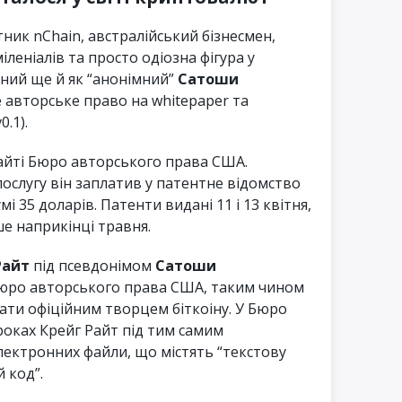
ник nChain, австралійський бізнесмен,
леніалів та просто одіозна фігура у
аний ще й як “анонімний”
Сатоши
е авторське право на whitepaper та
.1).
сайті Бюро авторського права США.
послугу він заплатив у патентне відомство
і 35 доларів. Патенти видані 11 і 13 квітня,
ше наприкінці травня.
Райт
під псевдонімом
Сатоши
Бюро авторського права США, таким чином
ти офіційним творцем біткоіну. У Бюро
 роках Крейг Райт під тим самим
ектронних файли, що містять “текстову
 код”.