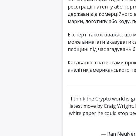
реєстрації патенту або торг
держави від комерційного 
марки, логотипу або коду, п
Експерт також вважає, що м
може вимагати вказувати са
площині під час згадувань бі
Катавасію з патентами пр
аналітик американського т
I think the Crypto world is g
latest move by Craig Wright. 
white paper he could stop peo
— Ran NeuNer 