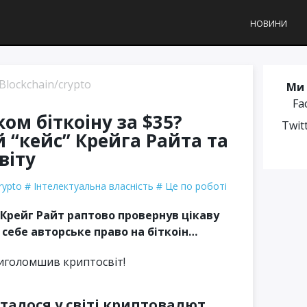
НОВИНИ
Blockchain/crypto
Ми 
Fa
ом біткоіну за $35?
Twit
 “кейс” Крейга Райта та
віту
rypto
Інтелектуальна власність
Це по роботі
 Крейг Райт раптово провернув цікаву
 себе авторське право на біткоін…
риголомшив криптосвіт!
сталося у світі криптовалют