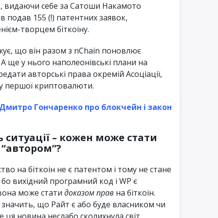
т
, видаючи себе за Сатоши Накамото
в подав 155 (!) патентних заявок,
нієм-творцем біткоіну.
ує, що він разом з nChain поновлює
 А ще у нього наполеонівські плани на
редати авторські права окремій Асоціації,
у першої криптовалюти.
 Дмитро Гончаренко про блокчейн і закон
 ситуації – кожен може стати
“автором”?
тво на біткоін не є патентом і тому не стане
бо вихідний програмний код і WP є
вона може стати
доказом прав
на біткоін.
е значить, що Райт є або буде власником чи
 ця новина неслабо сколихнула світ