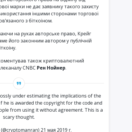
ової марки не дає заявнику такого захисту
використання іншими сторонами торгової
ов’язаного з біткоіном.
аючи на руках авторське право, Крейг
ме його законним автором у публічній
ткоіну.
окоментував також криптовалютний
елеканалу CNBC
Рен Нойнер
.
rossly under estimating the implications of the
If he is awarded the copyright for the code and
ple from using it without agreement. This is a
scary thought.
(@cryptomanran) 21 мая 2019 г.