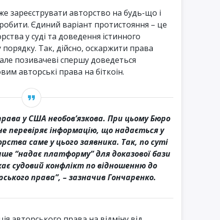
же зареєструвати авторство на будь-що і
зробити. Єдиний варіант протистояння – це
рства у суді та доведення істинного
 порядку. Так, дійсно, оскаржити права
 але позивачеві спершу доведеться
вим авторські права на біткоін.
рава у США необов’язкова. При цьому Бюро
е перевіряє інформацію, що надається у
рства саме у цього заявника. Так, по суті
лише “надає платформу” для доказової бази
кає судовий конфлікт по відношенню до
ського права”, – зазначив Гончаренко.
ія авторського права на відміну від