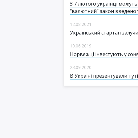
З 7 лютого українці можуть 
“валютний” закон введено 
12.08.2021
Український стартап залучи
10.06.2019
Норвежці інвестують у сон
23.09.2020
В Україні презентували пут