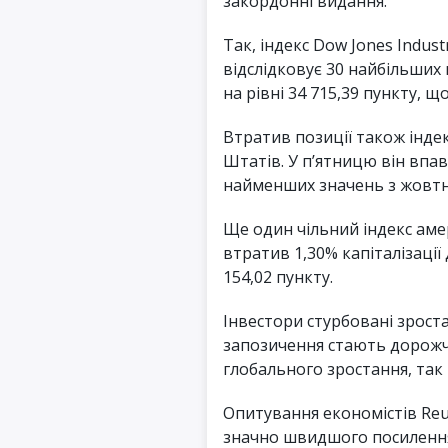
закордонні видання.
Так, індекс Dow Jones Indust
відслідковує 30 найбільших 
на рівні 34 715,39 пункту, 
Втратив позиції також індек
Штатів. У п’ятницю він впав
найменших значень з жовтня
Ще один чільний індекс аме
втратив 1,30% капіталізації
154,02 пункту.
Інвестори стурбовані зрост
запозичення стають дорожч
глобального зростання, так 
Опитування економістів Reu
значно швидшого посилення