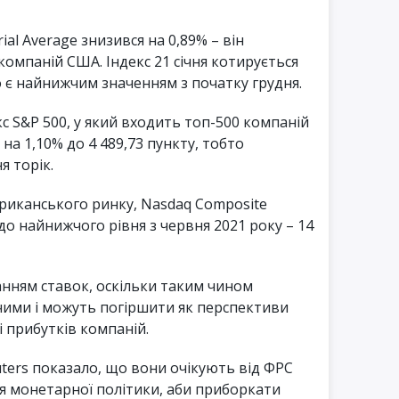
rial Average знизився на 0,89% – він
компаній США. Індекс 21 січня котирується
що є найнижчим значенням з початку грудня.
с S&P 500, у який входить топ-500 компаній
 на 1,10% до 4 489,73 пункту, тобто
 торік.
риканського ринку, Nasdaq Composite
 до найнижчого рівня з червня 2021 року – 14
анням ставок, оскільки таким чином
ими і можуть погіршити як перспективи
і прибутків компаній.
ters показало, що вони очікують від ФРС
 монетарної політики, аби приборкати