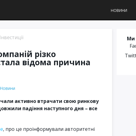
НОВИНИ
Інвестиції
Ми 
Fa
компаній різко
Twit
тала відома причина
Новини
почали активно втрачати свою ринкову
одовжили падіння наступного дня – все
ne
, про це проінформували авторитетні