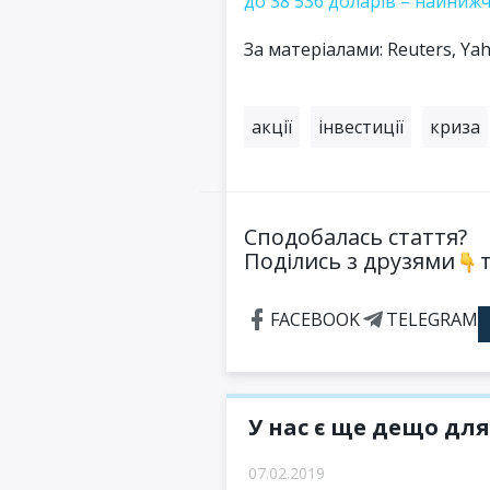
до 38 536 доларів – найнижч
За матеріалами: Reuters, Ya
акції
інвестиції
криза
Сподобалась стаття?
Поділись з друзями
т
FACEBOOK
TELEGRAM
У нас є ще дещо для
07.02.2019