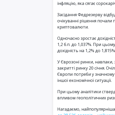
інфляцію, яка сягає сорокарі
Засідання Федрезерву відбу
очікуванні рішення почали п
криптовалюти.
Одночасно зростає дохідніс
1,2 б.п. до 1,037%. При цьо
дохідність на 1,2% до 1,815%
У Єврозоні ринки, навпаки, 
закритті ринку 20 січня. Очі
Європи потреби у значному
іншої економічної ситуації.
При цьому аналітики ствер
впливом геополітичних ризик
Нагадаємо, найпопулярніша