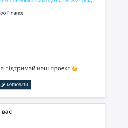
ого значення з початку серпня 2021 року
.
hoo Finance
а підтримай наш проект
КОПІЮВАТИ
 вас