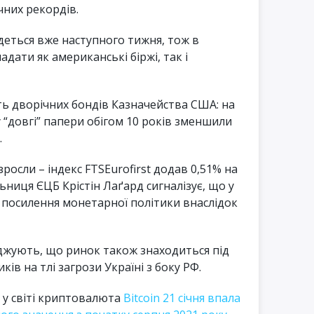
чних рекордів.
деться вже наступного тижня, тож в
адати як американські біржі, так і
ть дворічних бондів Казначейства США: на
му “довгі” папери обігом 10 років зменшили
.
зросли – індекс FTSEurofirst додав 0,51% на
льниця ЄЦБ Крістін Лаґард сигналізує, що у
 посилення монетарної політики внаслідок
джують, що ринок також знаходиться під
ів на тлі загрози Україні з боку РФ.
 у світі криптовалюта
Bitcoin 21 січня впала