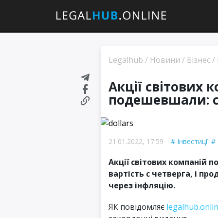
Legalhub
/
Новини
/
Бізнес
/
Акції світових 
подешевшали: с
21.01.2022, 17:59
Інвестиції
Акції світових компаній 
вартість с четверга, і пр
через інфляцію.
ЯК повідомляє
legalhub.onli