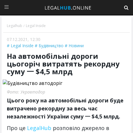
Legalhub
Legal Inside
/
07.12.2021, 12:30
Legal Inside
Будівництво
Новини
На автомобільні дороги
цьогоріч витратять рекордну
суму 一 $4,5 млрд
Фото: Укравтодор
Цього року на автомобільні дороги буде
витрачено рекордну за весь час
незалежності України суму 一 $4,5 млрд.
Про це
LegalHub
розповіло джерело в