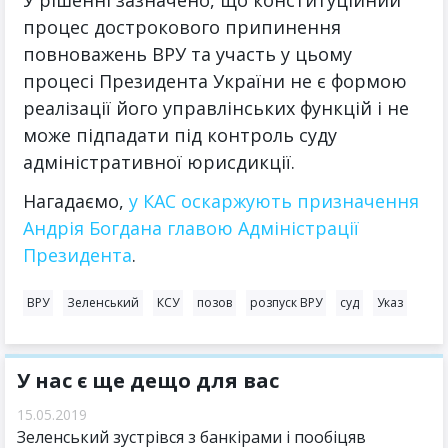
У рішенні зазначено, що конституційний
процес дострокового припинення
повноважень ВРУ та участь у цьому
процесі Президента України не є формою
реалізації його управлінських функцій і не
може підпадати під контроль суду
адміністративної юрисдикції.
Нагадаємо,
у КАС оскаржують призначення
Андрія Богдана главою Адміністрації
Президента
.
ВРУ
Зеленський
КСУ
позов
розпуск ВРУ
суд
Указ
У нас є ще дещо для вас
15.05.2019
Зеленський зустрівся з банкірами і пообіцяв