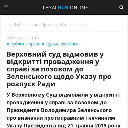
Legalhub
Новини
Практики
Публічне право
/
/
/
28.05.2019, 11:18
Публічне право
Судова практика
Верховний суд відмовив у
відкритті провадження у
справі за позовом до
Зеленського щодо Указу про
розпуск Ради
У Верховному Суді відмовили у відкритті
провадження у справі за позовом до
Президента Володимира Зеленського
про визнання протиправним і нечинним
Указу Президента від 21 травня 2019 року